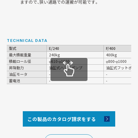
ますので、狭い通路での運搬が可能です。
TECHNICAL DATA
型式
E/240
F/400
最大積載重量
240kg
400kg
積載ロール径
φ610-φ1000
φ800-φ1000
昇降動力
油圧式ハンドポンプ
油圧式フットポン
油圧モータ
-
-
蓄電池
-
-
この製品のカタログ請求をする